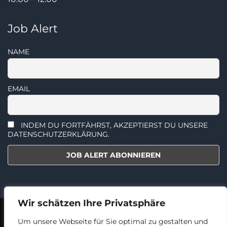
Job Alert
NAME
EMAIL
INDEM DU FORTFÄHRST, AKZEPTIERST DU UNSERE
DATENSCHUTZERKLÄRUNG.
Wir schätzen Ihre Privatsphäre
2018 - 2024 © TECHNIKERJOBS.AT
AGBS
DATENSCHUTZ
Um unsere Webseite für Sie optimal zu gestalten und