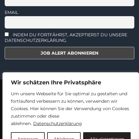
EMAIL
INDEM DU FORTFÄHRST, AKZEPTIERST DU UNSERE
DATENSCHUTZERKLÄRUNG.
Wir schätzen Ihre Privatsphäre
2018 - 2024 © TECHNIKERJOBS.AT
AGBS
DATENSCHUTZ
Um unsere Webseite für Sie optimal zu gestalten und
IMPRESSUM
fortlaufend verbessern zu können, verwenden wir
Cookies. Hier können Sie der Verwendung von Cookies
zustimmen oder diese
Facebook
Linked
ablehnen.
Datenschutzerklärung
In
Back