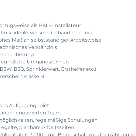
orzugsweise als HKLS-Installateur
hnik, idealerweise in Gebäudetechnik
hes Maß an selbstständiger Arbeitsweise
technisches Verständnis
viceorientierung
 freundliche Umgangsformen
 BSW, BSB, Sprinklerwart, Ersthelfer etc.)
rerschein Klasse B
hes Aufgabengebiet
n einem engagierten Team
öglichkeiten, regelmäßige Schulungen
regelte, planbare Arbeitszeiten
ollzeit ab € 3.000,– mit Bereitschaft zur Überzahlung je