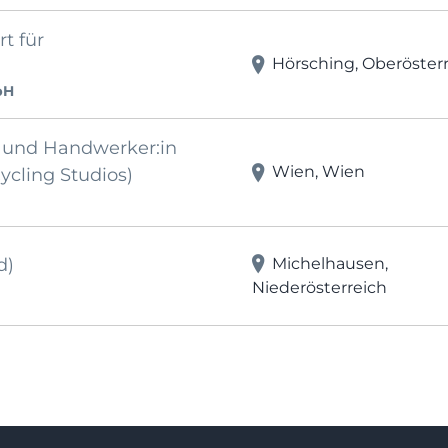
t für
Hörsching, Oberöster
bH
in und Handwerker:in
Wien, Wien
ycling Studios)
Michelhausen,
d)
Niederösterreich