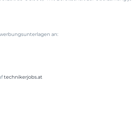
Bewerbungsunterlagen an:
uf
technikerjobs.at