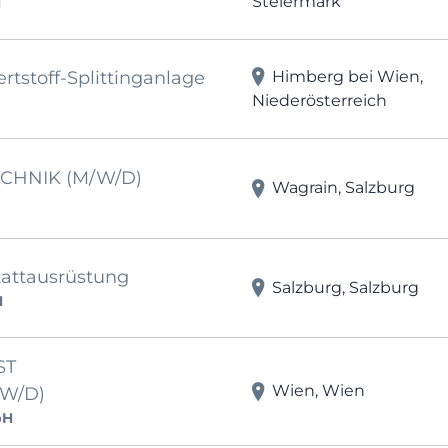
Steiermark
H
Himberg bei Wien,
ertstoff-Splittinganlage
Niederösterreich
ECHNIK (M/W/D)
Wagrain, Salzburg
tattausrüstung
Salzburg, Salzburg
H
ST
Wien, Wien
/W/D)
bH