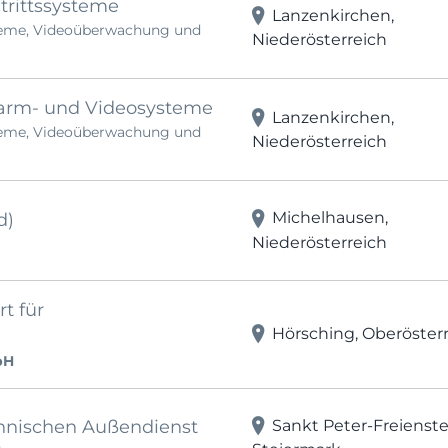
utrittssysteme
Lanzenkirchen,
eme, Videoüberwachung und
Niederösterreich
Alarm- und Videosysteme
Lanzenkirchen,
eme, Videoüberwachung und
Niederösterreich
Michelhausen,
d)
Niederösterreich
t für
Hörsching, Oberöster
bH
Sankt Peter-Freienste
echnischen Außendienst