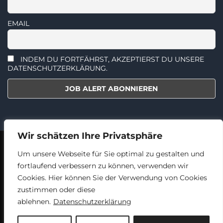
EMAIL
INDEM DU FORTFÄHRST, AKZEPTIERST DU UNSERE
DATENSCHUTZERKLÄRUNG.
Wir schätzen Ihre Privatsphäre
2018 - 2024 © TECHNIKERJOBS.AT
AGBS
DATENSCHUTZ
Um unsere Webseite für Sie optimal zu gestalten und
IMPRESSUM
fortlaufend verbessern zu können, verwenden wir
Cookies. Hier können Sie der Verwendung von Cookies
zustimmen oder diese
Facebook
Linked
ablehnen.
Datenschutzerklärung
In