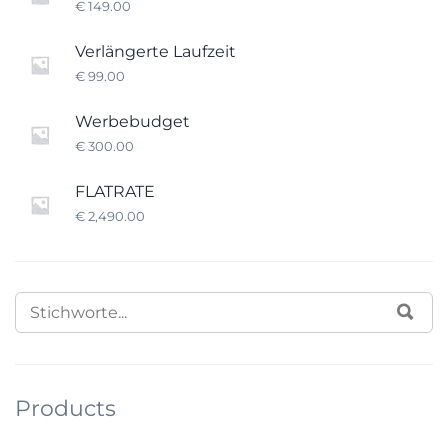
€
149.00
Verlängerte Laufzeit
€
99.00
Werbebudget
€
300.00
FLATRATE
€
2,490.00
SEARCH
SUC
FOR:
Products