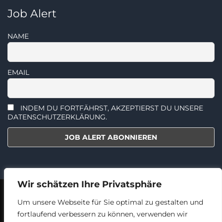
Job Alert
NAME
EMAIL
INDEM DU FORTFÄHRST, AKZEPTIERST DU UNSERE
DATENSCHUTZERKLÄRUNG.
Wir schätzen Ihre Privatsphäre
2018 - 2024 © TECHNIKERJOBS.AT
AGBS
DATENSCHUTZ
Um unsere Webseite für Sie optimal zu gestalten und
IMPRESSUM
fortlaufend verbessern zu können, verwenden wir