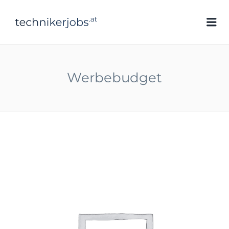
technikerjobs.at
Me
Werbebudget